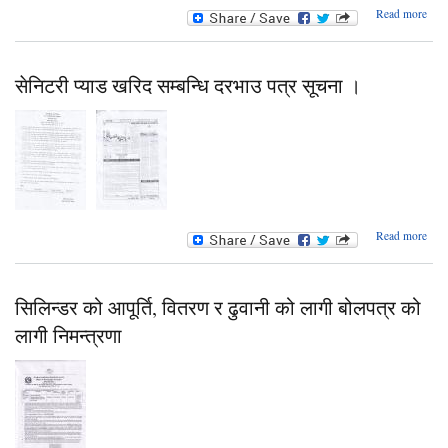
a
Read more
Su
deli
सेनिटरी प्याड खरिद सम्बन्धि दरभाउ पत्र सूचना ।
bicy
abo
Read more
सेनिट
प्
खर
सम्बन
सिलिन्डर को आपूर्ति, वितरण र ढुवानी को लागी बोलपत्र को
दरभ
लागी निमन्त्रणा
पत
सूच