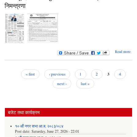
सि
निमन्त्रणा
को आप
वि
ढुव
बो
को
निमन्
द
a
Read more
प्र
पत
प्रक
3
« first
‹ previous
1
2
4
२०
Pages
०६।
next ›
last »
सिल
आप
वित
ढुवा
बजेट तथा कार्यक्रम
बो
को
१० औं नगर सभा आ.ब. २०८३/०८४
निमन्
Post date:
Saturday, June 27, 2026 - 22:01