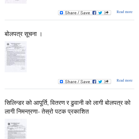
a
Read more
सिल
आप
वित
बोलपत्र सूचना ।
ढुवा
बो
को
निमन्
abo
Read more
बोलप
सू
सिलिन्डर को आपूर्ति, वितरण र ढुवानी को लागी बोलपत्र को
लागी निमन्त्रणा- तेस्रो पटक प्रकाशित