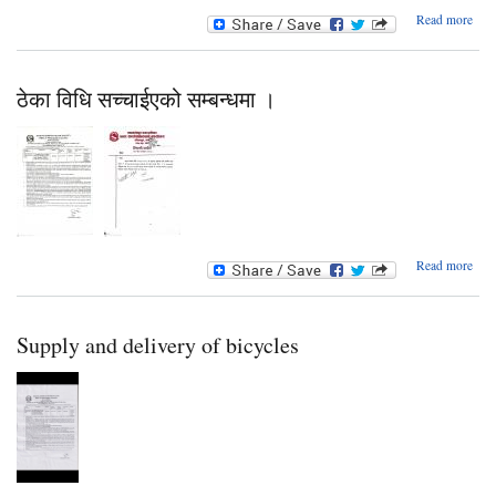
a
Read more
श
अस्
न
ठेका विधि सच्चाईएको सम्बन्धमा ।
सम्
बो
को
निमन्
a
Read more
ठेका
सच्च
सम्
Supply and delivery of bicycles