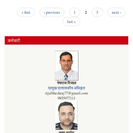
संक्ष
2
« first
‹ previous
1
3
next ›
Pages
last »
कर्मचारी
भेषराज रिजाल
प्रमुख प्रशासकीय अधिकृत
rijalbheshraj77@gmail.com
9855977111
कृष्ण सर्राफ