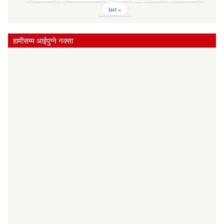
last »
हामीसम्म आईपुग्‍ने नक्सा