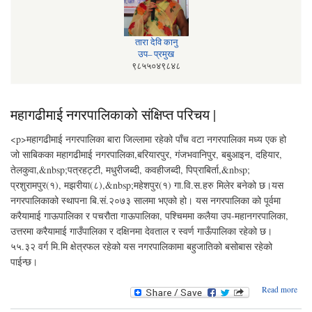
तारा देवि कानु
उप– प्रमुख
९८५५०४९८४८
महागढीमाई नगरपालिकाको संक्षिप्त परिचय |
<p>महागढीमाई नगरपालिका बारा जिल्लामा रहेको पाँच वटा नगरपालिका मध्य एक हो
जो साबिकका महागढीमाई नगरपालिका,बरियारपुर, गंजभवानिपुर, बबुआइन, दहियार,
तेलकुवा,&nbsp;पत्रहट्टी, मधुरीजब्दी, कवहीजब्दी, पिप्राबिर्ता,&nbsp;
प्रशुरामपुर(१), मझरीया(८),&nbsp;महेशपुर(१) गा.वि.स.हरु मिलेर बनेको छ।यस
नगरपालिकाको स्थापना बि.सं.२०७३ सालमा भएको हो। यस नगरपालिका को पूर्वमा
करैयामाई गाऊपालिका र पचरौता गाऊपालिका, पश्‍चिममा कलैया उप-महानगरपालिका,
उत्तरमा करैयामाई गाउँपालिका र दक्षिनमा देवताल र स्वर्ण गाऊँपालिका रहेको छ।
५५.३२ वर्ग मि.मि क्षेत्रफल रहेको यस नगरपालिकामा बहुजातिको बसोबास रहेको
पाईन्छ।
Read more
म
नगरप